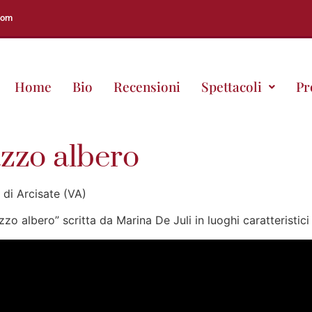
com
Home
Bio
Recensioni
Spettacoli
Pr
zzo albero
 di Arcisate (VA)
zzo albero” scritta da Marina De Juli in luoghi caratteristici