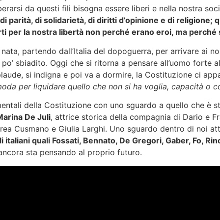
iberarsi da questi fili bisogna essere liberi e nella nostra so
, di parità, di solidarietà, di diritti d’opinione e di religio
orti per la nostra libertà non perché erano eroi, ma perc
nata, partendo dall’Italia del dopoguerra, per arrivare ai no
 po’ sbiadito. Oggi che si ritorna a pensare all’uomo forte
laude, si indigna e poi va a dormire, la Costituzione ci app
oda per liquidare quello che non si ha voglia, capacità o c
entali della Costituzione con uno sguardo a quello che è sta
arina De Juli
, attrice storica della compagnia di Dario e 
Andrea Cusmano e Giulia Larghi. Uno sguardo dentro di noi a
li italiani quali Fossati, Bennato, De Gregori, Gaber, Fo, Ri
 ancora sta pensando al proprio futuro.